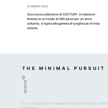
22 MARZO 2024
Una nuova collezione di CACTUS®, in edizione
limitata in un totale di 365 pezzi per un anno
soltanto, si ispira alla gamma di lunghezze d'onda
ottiche.
THE MINIMAL PURSUIT
P. IVA 04013200136 THE MINIMAL PURSUIT ©2026 ALL RIGH
RESERVED